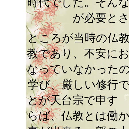
時代でした。そん
が必要と
ところが当時の仏
教であり、不安に
なっていなかった
学び、厳しい修行
とが天台宗で申す
らば、仏教とは働