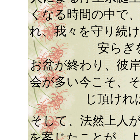
くなる時間の中で
れ、我々を守り続
安らぎ
お盆が終わり、彼
会が多い今こそ、
じ頂けれ
そして、法然上人
を案じたことが、