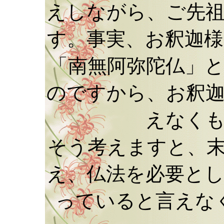
えしながら、ご先
す。事実、お釈迦
「南無阿弥陀仏」
のですから、お釈
えなく
そう考えますと、
え、仏法を必要と
っていると言えな