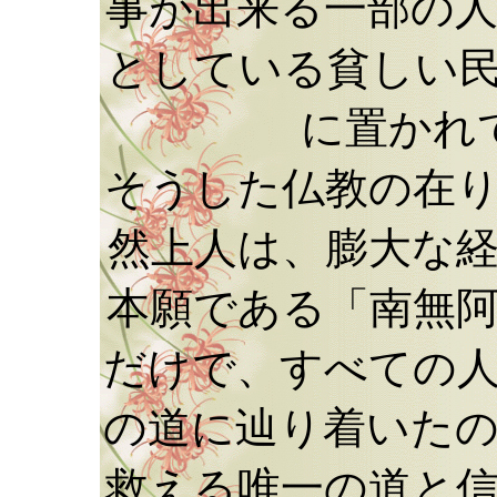
事が出来る一部の
としている貧しい
に置かれ
そうした仏教の在
然上人は、膨大な
本願である「南無
だけで、すべての
の道に辿り着いた
救える唯一の道と