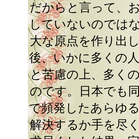
だからと言って、
していないのでは
大な原点を作り出
後、いかに多くの
と苦慮の上、多く
のです。日本でも
で頻発したあらゆ
解決するか手を尽