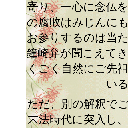
寄り、一心に念仏
の腐敗はみじんに
お参りするのは当
鐘崎弁が聞こえて
くごく自然にご先
い
ただ、別の解釈で
末法時代に突入し