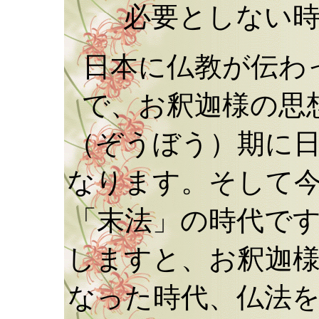
必要としない
日本に仏教が伝わ
で、お釈迦様の思
（ぞうぼう）期に
なります。そして
「末法」の時代で
しますと、お釈迦
なった時代、仏法