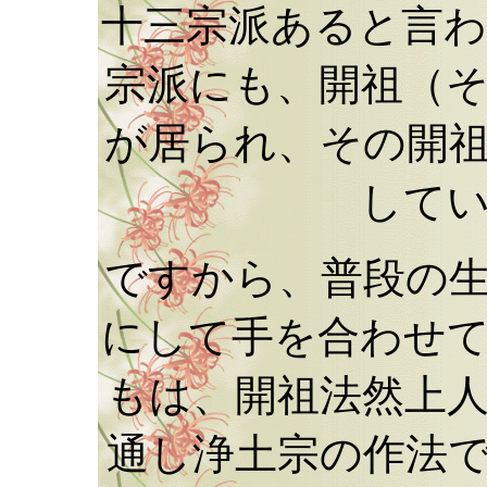
十三宗派あると言
宗派にも、開祖（
が居られ、その開
して
ですから、普段の
にして手を合わせ
もは、開祖法然上
通し浄土宗の作法