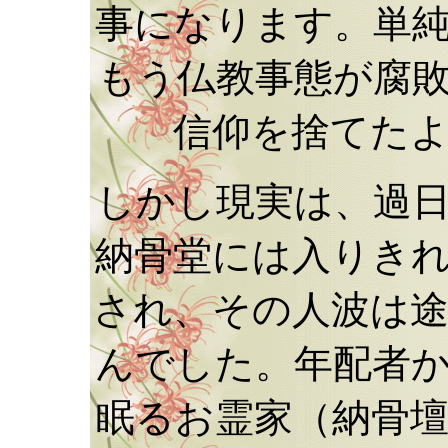
事になります。単
もう仏教事態が腐
信仰を捨てた
しかし現実は、過
納骨堂には入りき
され、その人波は
んでした。年配者
眠るお霊家（納骨