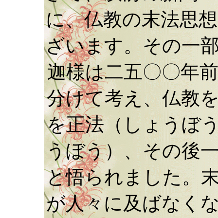
に、仏教の末法思
ざいます。その一
迦様は二五〇〇年
分けて考え、仏教
を正法（しょうぼ
うぼう）、その後
と悟られました。
が人々に及ばなく