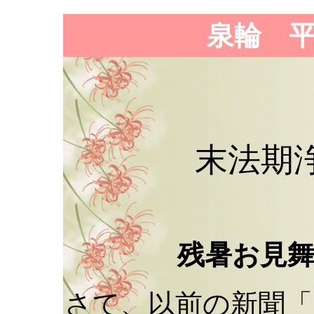
泉輪 
末法期
残暑お見
さて、以前の新聞「