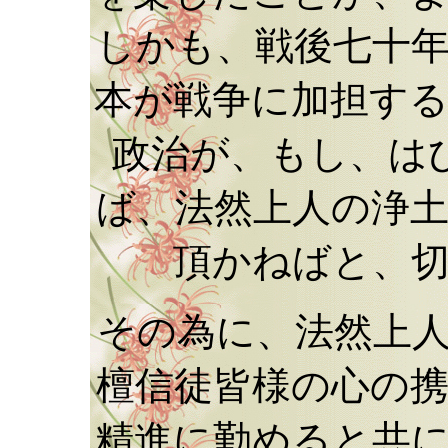
しかも、戦後七十
本が戦争に加担す
政治が、もし、は
ば、法然上人の浄
頂かねばと、
その為に、法然上
檀信徒皆様の心の
精進に勤めると共