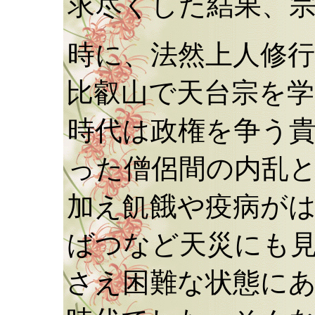
求尽くした結果、
時に、法然上人修
比叡山で天台宗を
時代は政権を争う
った僧侶間の内乱
加え飢餓や疫病が
ばつなど天災にも
さえ困難な状態に