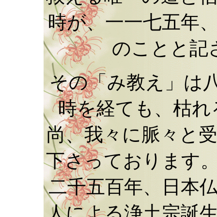
時が、一一七五年
のことと記
その「み教え」は
時を経ても、枯れ
尚、我々に脈々と
下さっております
二千五百年、日本
人による浄土宗誕