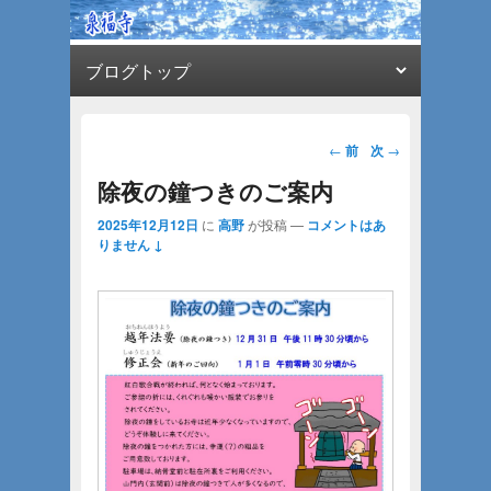
第1メニュー
第1メニューのコンテンツまでスキップ
第2メニューのコンテンツまでスキップ
投稿ナビ
←
前
次
→
ゲーショ
除夜の鐘つきのご案内
ン
2025年12月12日
に
高野
が投稿
—
コメントはあ
りません ↓