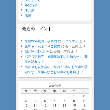
年間行事
未分類
法要
最近のコメント
平成22年度お十夜案内
に
バロンマサ
より
第65回 花まつりご案内
に
有田正寛
より
我が家の3人息子
に
高野 若代
より
19年度泉福寺 施餓鬼法要のお知らせ
に
葬
式の辞典
より
春彼岸お説教会のご案内
に
春のお彼岸の季
節です。彼岸花などお彼岸のお勉強
より
2026年8月
月
火
水
木
金
土
日
1
2
3
4
5
6
7
8
9
10
11
12
13
14
15
16
17
18
19
20
21
22
23