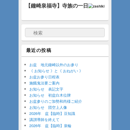
【鐘崎泉福寺】寺族の一日
検索
最近の投稿
お盆 地元鐘崎以外のお参り
《 お知らせ 》と《 おねがい 》
お盆お参り日程表
施餓鬼法要ご案内
お知らせ 表記文字
お知らせ 初盆白木位牌
お盆参りのご加勢和尚様ご紹介
お知らせ 団空上人像
2026年 盆【臨時】豆知識
講讃導師を終えて
2026年 盆【臨時】泉輪