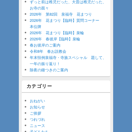
ずっと前は稚児だった、大昔は稚児だった、
お寺の面々
2026年 第82回 泉福寺 花まつり
2026年 花まつり【臨時】質問コーナー
本位牌
2026年 花まつり【臨時】泉輪
2026年 春彼岸【臨時】泉輪
春お彼岸のご案内
令和8年 春お説教会
年末恒例泉福寺・寺族スペシャル 題して、
一年の振り返り！
除夜の鐘つきのご案内
カテゴリー
おねがい
お知らせ
ご挨拶
つれづれ
ニュース
子どもたち